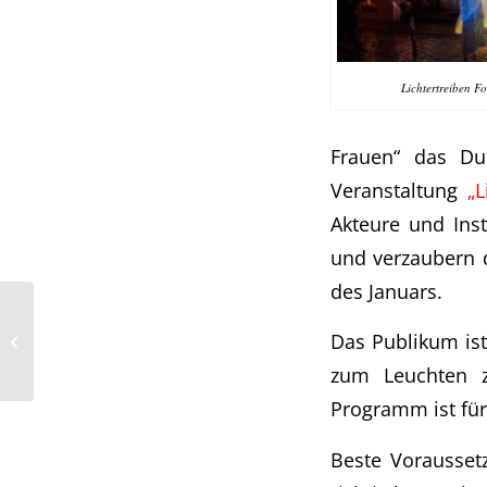
Lichtertreiben Fo
Frauen“ das Du
Veranstaltung
„L
Akteure und Ins
und verzaubern d
des Januars.
Das Publikum ist
Weihnachtsmarkt in Bremen
zum Leuchten z
Programm ist für
Beste Vorausset