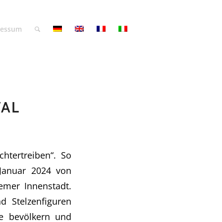
ressum
VAL
chtertreiben“. So
Januar 2024 von
emer Innenstadt.
d Stelzenfiguren
ze bevölkern und