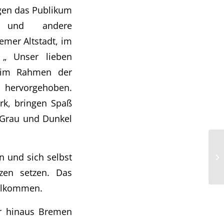
ngen das Publikum
er und andere
emer Altstadt, im
 „ Unser lieben
e im Rahmen der
s hervorgehoben.
rk, bringen Spaß
s Grau und Dunkel
„Z
n und sich selbst
Ju
zen setzen. Das
illkommen.
er hinaus Bremen