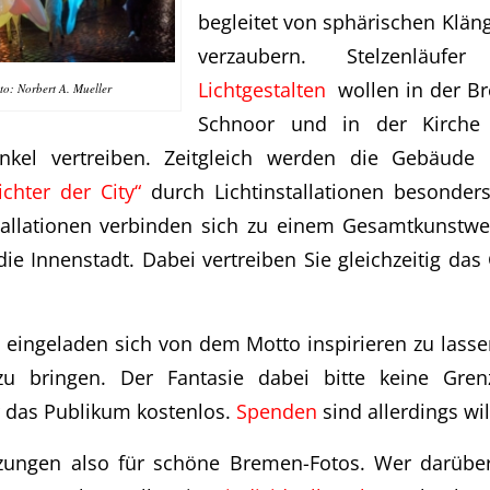
begleitet von sphärischen Klä
verzaubern. Stelzenläuf
Lichtgestalten
wollen in der Br
to: Norbert A. Mueller
Schnoor und in der Kirche
nkel vertreiben. Zeitgleich werden die Gebäud
ichter der City“
durch Lichtinstallationen besonder
tallationen verbinden sich zu einem Gesamtkunstwe
ie Innenstadt. Dabei vertreiben Sie gleichzeitig da
 eingeladen sich von dem Motto inspirieren zu lasse
u bringen. Der Fantasie dabei bitte keine Gren
 das Publikum kostenlos.
Spenden
sind allerdings w
zungen also für schöne Bremen-Fotos. Wer darüb