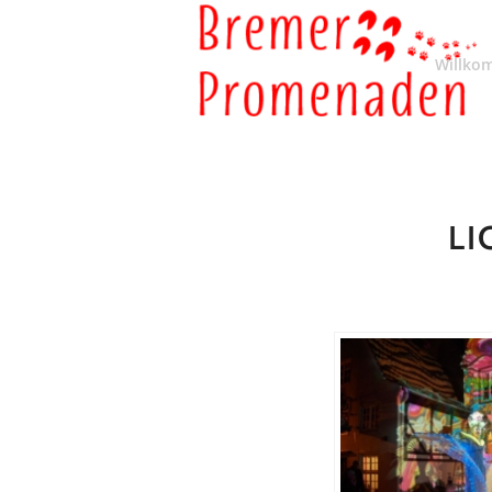
Willko
LI