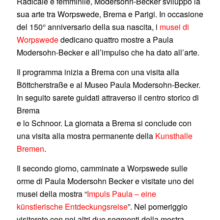
Radicale e femminile, Modersohn-Becker sviluppò la
sua arte tra Worpswede, Brema e Parigi. In occasione
del 150° anniversario della sua nascita, i
musei di
Worpswede
dedicano quattro mostre a Paula
Modersohn-Becker e all’impulso che ha dato all’arte.
Il programma inizia a Brema con una visita alla
Böttcherstraße e al Museo Paula Modersohn-Becker.
In seguito sarete guidati attraverso il centro storico di
Brema
e lo Schnoor. La giornata a Brema si conclude con
una visita alla mostra permanente della
Kunsthalle
Bremen
.
Il secondo giorno, camminate a Worpswede sulle
orme di Paula Modersohn Becker e visitate uno dei
musei della mostra “
Impuls Paula – eine
künstlerische Entdeckungsreise
”. Nel pomeriggio
visiterete con noi altri due segmenti della mostra