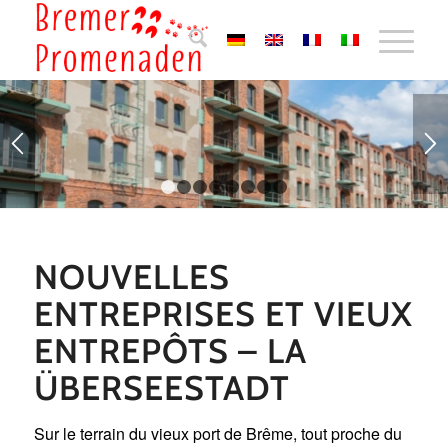
1
2
3
4
5
6
7
8
NOUVELLES
ENTREPRISES ET VIEUX
ENTREPÔTS – LA
ÜBERSEESTADT
Sur le terrain du vieux port de Brême, tout proche du